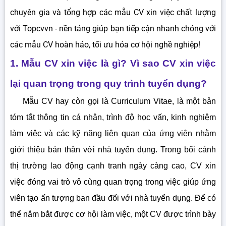
3.1.7. CV xin việc nhóm ngành kỹ thuật - xây dựng
chuyên gia và tổng hợp các mẫu CV xin việc chất lượng
3.1.8. Mẫu curriculum vitae nhóm ngành tiếp thị - PR
với Topcvvn - nền tảng giúp bạn tiếp cận nhanh chóng với
3.1.9. CV xin việc nhóm ngành Kế toán - Kiểm toán
các mẫu CV hoàn hảo, tối ưu hóa cơ hội nghề nghiệp!
3.1.10. CV xin việc nhóm ngành Thiết kế
3.2. Phân loại CV xin việc dựa trên đặc thù thiết kế
1. Mẫu CV xin việc là gì? Vì sao CV xin việc
4. Cách sử dụng màu sắc để thiết kế các mẫu CV đẹp,
chuyên nghiệp
lại quan trọng trong quy trình tuyển dụng?
5. Làm cách nào để tạo CV xin việc miễn phí một cách
nhanh chóng, dễ dàng nhất?
Mẫu CV hay còn gọi là Curriculum Vitae, là một bản
6. Tính năng tạo lập CV xin việc của website Topcvvn.com
tóm tắt thông tin cá nhân, trình độ học vấn, kinh nghiệm
7. Hướng dẫn tạo CV xin việc online trên Topcvvn.com
làm việc và các kỹ năng liên quan của ứng viên nhằm
giới thiệu bản thân với nhà tuyển dụng. Trong bối cảnh
thị trường lao động cạnh tranh ngày càng cao, CV xin
việc đóng vai trò vô cùng quan trọng trong việc giúp ứng
viên tạo ấn tượng ban đầu đối với nhà tuyển dụng. Để có
thể nắm bắt được cơ hội làm việc, một CV được trình bày