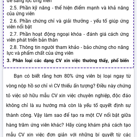
để sàng lọc ứng viên
2.5. Phần kỹ năng - thể hiện điểm mạnh và khả năng
của ứng viên
2.6. Phần chứng chỉ và giải thưởng - yếu tố giúp ứng
viên nổi bật
2.7. Phần hoạt động ngoại khóa - đánh giá cách ứng
viên phát triển bản thân
2.8. Thông tin người tham khảo - bảo chứng cho năng
lực và phẩm chất của ứng viên
3. Phân loại các dạng CV xin việc thường thấy, phổ biến
hiện nay
3.1. Phân loại CV xin việc dựa trên các nhóm ngành
Bạn có biết rằng hơn 80% ứng viên bị loại ngay từ
nghề
vòng nộp hồ sơ chỉ vì CV thiếu ấn tượng? Điều này chứng
3.1.1. CV xin việc nhóm ngành truyền thông
3.1.2. CV xin việc nhóm ngành công nghệ
tỏ việc sở hữu mẫu CV xin việc chuyên nghiệp, độc đáo
3.1.3. Curriculum Vitae Online nhóm ngành kinh doanh
không chỉ là xu hướng mà còn là yếu tố quyết định sự
và quản lý
3.1.4. CV xin việc nhóm ngành y tế
thành công. Vậy làm sao để tạo ra một CV nổi bật giữa
3.1.5. CV xin việc nhóm ngành giáo dục
hàng trăm ứng viên khác? Hãy cùng khám phá cách tạo
3.1.6. Curriculum Vitae mẫu nhóm ngành dịch vụ, du lịch
mẫu CV xin việc đơn giản với những bí quyết từ các
và khách sạn