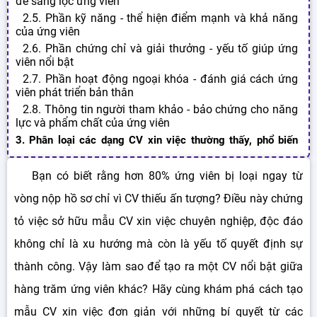
để sàng lọc ứng viên
2.5. Phần kỹ năng - thể hiện điểm mạnh và khả năng
của ứng viên
2.6. Phần chứng chỉ và giải thưởng - yếu tố giúp ứng
viên nổi bật
2.7. Phần hoạt động ngoại khóa - đánh giá cách ứng
viên phát triển bản thân
2.8. Thông tin người tham khảo - bảo chứng cho năng
lực và phẩm chất của ứng viên
3. Phân loại các dạng CV xin việc thường thấy, phổ biến
hiện nay
3.1. Phân loại CV xin việc dựa trên các nhóm ngành
Bạn có biết rằng hơn 80% ứng viên bị loại ngay từ
nghề
vòng nộp hồ sơ chỉ vì CV thiếu ấn tượng? Điều này chứng
3.1.1. CV xin việc nhóm ngành truyền thông
3.1.2. CV xin việc nhóm ngành công nghệ
tỏ việc sở hữu mẫu CV xin việc chuyên nghiệp, độc đáo
3.1.3. Curriculum Vitae Online nhóm ngành kinh doanh
không chỉ là xu hướng mà còn là yếu tố quyết định sự
và quản lý
3.1.4. CV xin việc nhóm ngành y tế
thành công. Vậy làm sao để tạo ra một CV nổi bật giữa
3.1.5. CV xin việc nhóm ngành giáo dục
hàng trăm ứng viên khác? Hãy cùng khám phá cách tạo
3.1.6. Curriculum Vitae mẫu nhóm ngành dịch vụ, du lịch
mẫu CV xin việc đơn giản với những bí quyết từ các
và khách sạn