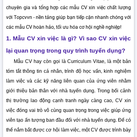
3.1.7. CV xin việc nhóm ngành kỹ thuật - xây dựng
chuyên gia và tổng hợp các mẫu CV xin việc chất lượng
3.1.8. Mẫu curriculum vitae nhóm ngành tiếp thị - PR
với Topcvvn - nền tảng giúp bạn tiếp cận nhanh chóng với
3.1.9. CV xin việc nhóm ngành Kế toán - Kiểm toán
các mẫu CV hoàn hảo, tối ưu hóa cơ hội nghề nghiệp!
3.1.10. CV xin việc nhóm ngành Thiết kế
3.2. Phân loại CV xin việc dựa trên đặc thù thiết kế
1. Mẫu CV xin việc là gì? Vì sao CV xin việc
4. Cách sử dụng màu sắc để thiết kế các mẫu CV đẹp,
chuyên nghiệp
lại quan trọng trong quy trình tuyển dụng?
5. Làm cách nào để tạo CV xin việc miễn phí một cách
nhanh chóng, dễ dàng nhất?
Mẫu CV hay còn gọi là Curriculum Vitae, là một bản
6. Tính năng tạo lập CV xin việc của website Topcvvn.com
tóm tắt thông tin cá nhân, trình độ học vấn, kinh nghiệm
7. Hướng dẫn tạo CV xin việc online trên Topcvvn.com
làm việc và các kỹ năng liên quan của ứng viên nhằm
giới thiệu bản thân với nhà tuyển dụng. Trong bối cảnh
thị trường lao động cạnh tranh ngày càng cao, CV xin
việc đóng vai trò vô cùng quan trọng trong việc giúp ứng
viên tạo ấn tượng ban đầu đối với nhà tuyển dụng. Để có
thể nắm bắt được cơ hội làm việc, một CV được trình bày