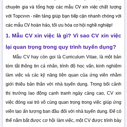
3.1.7. CV xin việc nhóm ngành kỹ thuật - xây dựng
chuyên gia và tổng hợp các mẫu CV xin việc chất lượng
3.1.8. Mẫu curriculum vitae nhóm ngành tiếp thị - PR
với Topcvvn - nền tảng giúp bạn tiếp cận nhanh chóng với
3.1.9. CV xin việc nhóm ngành Kế toán - Kiểm toán
các mẫu CV hoàn hảo, tối ưu hóa cơ hội nghề nghiệp!
3.1.10. CV xin việc nhóm ngành Thiết kế
3.2. Phân loại CV xin việc dựa trên đặc thù thiết kế
1. Mẫu CV xin việc là gì? Vì sao CV xin việc
4. Cách sử dụng màu sắc để thiết kế các mẫu CV đẹp,
chuyên nghiệp
lại quan trọng trong quy trình tuyển dụng?
5. Làm cách nào để tạo CV xin việc miễn phí một cách
nhanh chóng, dễ dàng nhất?
Mẫu CV hay còn gọi là Curriculum Vitae, là một bản
6. Tính năng tạo lập CV xin việc của website Topcvvn.com
tóm tắt thông tin cá nhân, trình độ học vấn, kinh nghiệm
7. Hướng dẫn tạo CV xin việc online trên Topcvvn.com
làm việc và các kỹ năng liên quan của ứng viên nhằm
giới thiệu bản thân với nhà tuyển dụng. Trong bối cảnh
thị trường lao động cạnh tranh ngày càng cao, CV xin
việc đóng vai trò vô cùng quan trọng trong việc giúp ứng
viên tạo ấn tượng ban đầu đối với nhà tuyển dụng. Để có
thể nắm bắt được cơ hội làm việc, một CV được trình bày