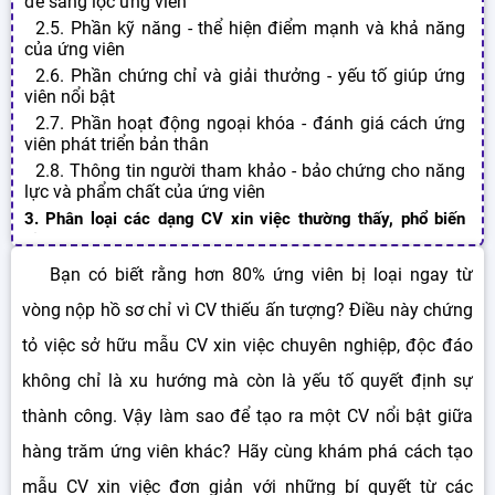
để sàng lọc ứng viên
2.5. Phần kỹ năng - thể hiện điểm mạnh và khả năng
của ứng viên
2.6. Phần chứng chỉ và giải thưởng - yếu tố giúp ứng
viên nổi bật
2.7. Phần hoạt động ngoại khóa - đánh giá cách ứng
viên phát triển bản thân
2.8. Thông tin người tham khảo - bảo chứng cho năng
lực và phẩm chất của ứng viên
3. Phân loại các dạng CV xin việc thường thấy, phổ biến
hiện nay
3.1. Phân loại CV xin việc dựa trên các nhóm ngành
Bạn có biết rằng hơn 80% ứng viên bị loại ngay từ
nghề
vòng nộp hồ sơ chỉ vì CV thiếu ấn tượng? Điều này chứng
3.1.1. CV xin việc nhóm ngành truyền thông
3.1.2. CV xin việc nhóm ngành công nghệ
tỏ việc sở hữu mẫu CV xin việc chuyên nghiệp, độc đáo
3.1.3. Curriculum Vitae Online nhóm ngành kinh doanh
không chỉ là xu hướng mà còn là yếu tố quyết định sự
và quản lý
3.1.4. CV xin việc nhóm ngành y tế
thành công. Vậy làm sao để tạo ra một CV nổi bật giữa
3.1.5. CV xin việc nhóm ngành giáo dục
hàng trăm ứng viên khác? Hãy cùng khám phá cách tạo
3.1.6. Curriculum Vitae mẫu nhóm ngành dịch vụ, du lịch
mẫu CV xin việc đơn giản với những bí quyết từ các
và khách sạn